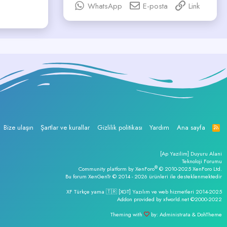
WhatsApp
E-posta
Link
Bize ulaşın
Şartlar ve kurallar
Gizlilik politikası
Yardım
Ana sayfa
R
S
S
[Ap Yazilim] Duyuru Alani
Teknoloji Forumu
®
Community platform by XenForo
© 2010-2025 XenForo Ltd.
Bu forum XenGenTr © 2014 - 2026 ürünleri ile desteklenmektedir
XF Türkçe yama 🇹🇷 [XGT] Yazılım ve web hizmetleri 2014-2025
Addon provided by xfworld.net ©2000-2022
Theming with
by:
Administrata
&
DohTheme