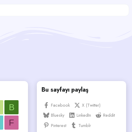
Bu sayfayı paylaş
Facebook
X (Twitter)
B
Bluesky
LinkedIn
Reddit
F
Pinterest
Tumblr