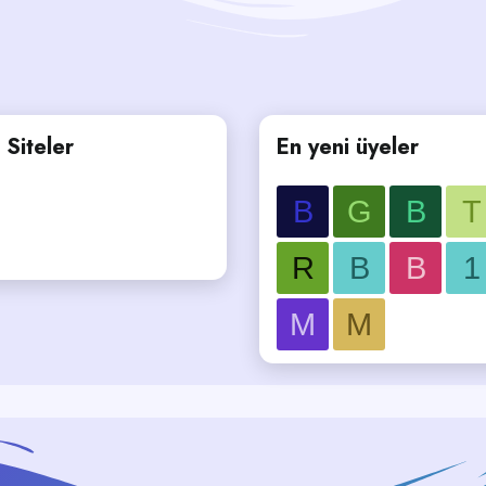
Siteler
En yeni üyeler
B
G
B
T
R
B
B
1
M
M