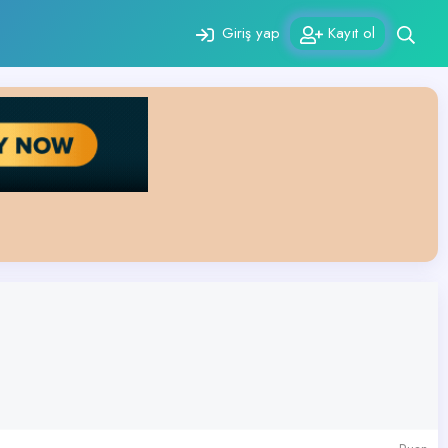
Giriş yap
Kayıt ol