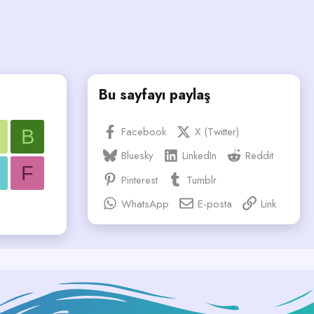
Bu sayfayı paylaş
Facebook
X (Twitter)
B
Bluesky
LinkedIn
Reddit
F
Pinterest
Tumblr
WhatsApp
E-posta
Link