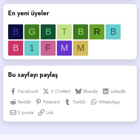
En yeni üyeler
B
G
B
T
B
R
B
B
1
F
M
M
Bu sayfayı paylaş
Facebook
X (Twitter)
Bluesky
LinkedIn
Reddit
Pinterest
Tumblr
WhatsApp
E-posta
Link