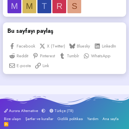
M
M
T
R
S
Bu sayfayı paylaş
Facebook
X (Twitter)
Bluesky
LinkedIn
Reddit
Pinterest
Tumblr
WhatsApp
E-posta
Link
Aurora Alternative
Türkçe (TR)
Bize ulaşın
Şartlar ve kurallar
Gizlilik politikası
Yardım
Ana sayfa
R
S