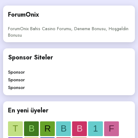
ForumOnix
ForumOnix Bahis Casino Forumu, Deneme Bonusu, Hoşgeldin
Bonusu
Sponsor Siteler
Sponsor
Sponsor
Sponsor
En yeni üyeler
T
B
R
B
B
1
F