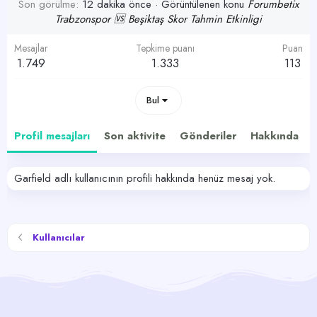
Son görülme
12 dakika önce
·
Görüntülenen konu
Forumbetix
Trabzonspor 🆚 Beşiktaş Skor Tahmin Etkinligi
Mesajlar
Tepkime puanı
Puan
1.749
1.333
113
Bul
Profil mesajları
Son aktivite
Gönderiler
Hakkında
Garfield adlı kullanıcının profili hakkında henüz mesaj yok.
Kullanıcılar