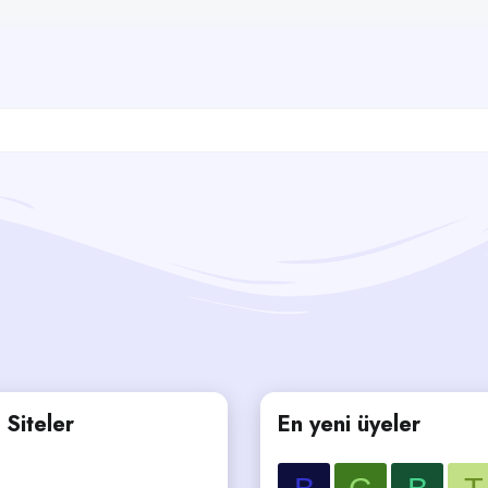
Siteler
En yeni üyeler