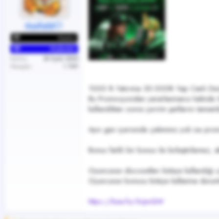
a
i
n
h
i
Garfield
Yönetici
Moderatör
Katılım
30 Eylül 2025
Mesajlar
1.749
1000 ₺ Yatırıma 30.000₺ Yap Canlı Des
Bu Promosyondan yararlanmanız halinde Sa
kullandıktan sonra çevrim şartlarını tamam
Aynı gün içerisinde çekiminiz yok ise pro
Bonus farklı bir bonus ile birleştirilemez
Oyuncunun discountları kötüye kullandığı 
Oyuncunun bonusu kötüye kullanma durumla
https://bee.fo/5oJwQW