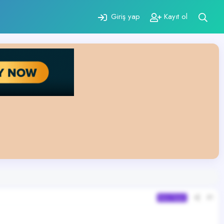
Giriş yap
Kayıt ol
#1
Konu Yazar