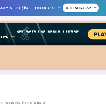
KLAM & İLETIŞIM
NELER YENI
KULLANICILAR
. Keep posting like that for more!