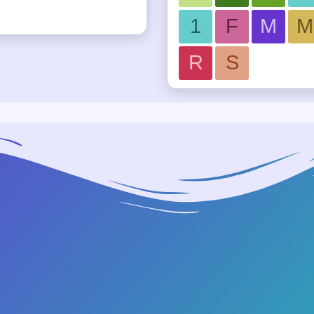
1
F
M
M
R
S