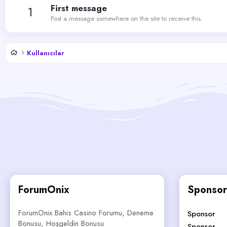
First message
1
Post a message somewhere on the site to receive this.
Kullanıcılar
ForumOnix
Sponsor 
ForumOnix Bahis Casino Forumu, Deneme
Sponsor
Bonusu, Hoşgeldin Bonusu
Sponsor