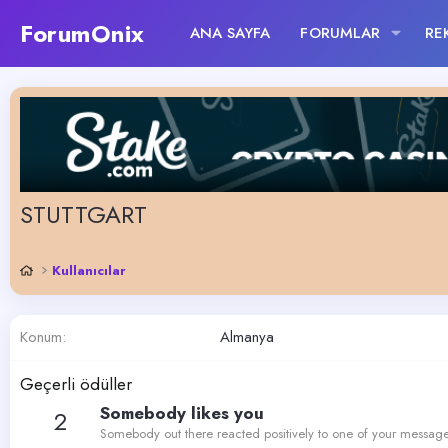
ForumOnix
ANA SAYFA
FORUMLAR
RE
STUTTGART
Kullanıcılar
Konum
Almanya
Geçerli ödüller
Somebody likes you
2
Somebody out there reacted positively to one of your messages