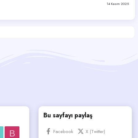
14 Kasım 2025
Bu sayfayı paylaş
Facebook
X (Twitter)
B