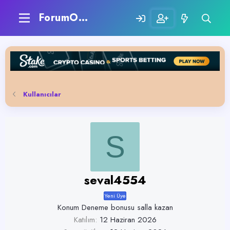
ForumOnix
Kullanıcılar
S
seval4554
Yeni Üye
Konum
Deneme bonusu salla kazan
Katılım
12 Haziran 2026