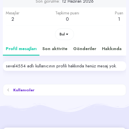
Son görülme
12 Haziran 2026
Mesajlar
Tepkime puanı
Puan
2
0
1
Bul
Profil mesajları
Son aktivite
Gönderiler
Hakkında
seval4554 adlı kullanıcının profili hakkında henüz mesaj yok.
Kullanıcılar