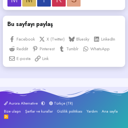
Bu sayfayı paylaş
Facebook
X (Twitter)
Bluesky
LinkedIn
Reddit
Pinterest
Tumblr
WhatsApp
E-posta
Link
Aurora Alternative
Türkçe (TR)
Bize ulaşın
Şartlar ve kurallar
Gizlilik politikası
Yardım
Ana sayfa
R
S
S