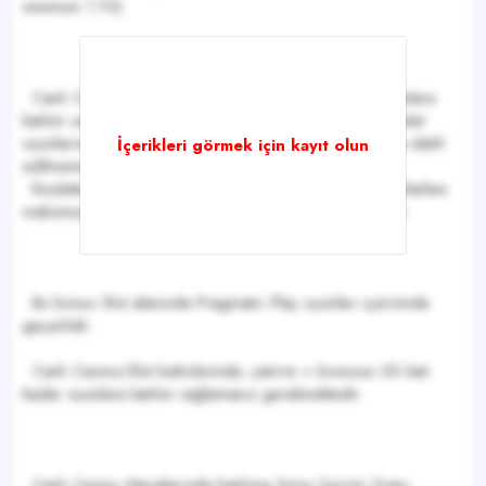
minimum 1.70)
• Canlı Casinoda; yatırım + bonusun 20 katı kadar oyunlara
katılım sağlamanız gerekmektedir.(Baccarat oyunu ve Rulet
oyunlarında kırmızı-siyah,tek-çift bahisleri çevrim şartına dahil
edilmemektedir.
• Roulette oyunlarında anapara ve bonus çevrimi tamamlarken
maksimum 19 sayıya kadar olan bahisleriniz kabul edilir.
• Bu bonus Slot alanında Pragmatic Play oyunları içerisinde
geçerlidir.
• Canlı Casino/Slot bahislerinde; yatırım + bonusun 20 katı
kadar oyunlara katılım sağlamanız gerekmektedir.
• Canlı Casino Masalarında Katılıma Göre Çevrim Oranı