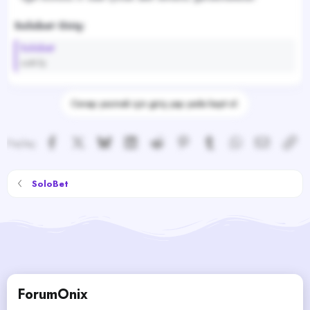
Solobet Giriş:
Solobet
cutt.ly
Cevap yazmak için giriş yap yada kayıt ol.
Facebook
X (Twitter)
Bluesky
LinkedIn
Reddit
Pinterest
Tumblr
WhatsApp
E-posta
Lin
Paylaş:
SoloBet
ForumOnix