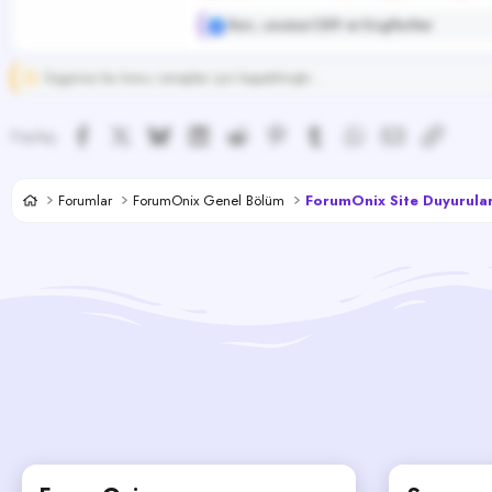
Roni
,
umutcan1209
ve
KingPanther
T
e
p
Üzgünüz bu konu cevaplar için kapatılmıştır...
k
i
l
Facebook
X (Twitter)
Bluesky
LinkedIn
Reddit
Pinterest
Tumblr
WhatsApp
E-posta
Link
Paylaş:
e
r
:
Forumlar
ForumOnix Genel Bölüm
ForumOnix Site Duyurular