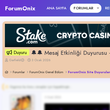
ForumOnix
ANA SAYFA
FORUMLAR
RE
🔔🔔 Mesaj Etkinliği Duyurusu 
Duyuru
K
B
Garfield
3 Ocak 2026
o
a
n
ş
Forumlar
ForumOnix Genel Bölüm
ForumOnix Site Duyurular
u
l
y
a
u
n
B
g
Üzgünüz bu konu cevaplar için kapatılmıştır...
a
ı
ş
ç
3 Ocak 2026
l
t
a
a
t
r