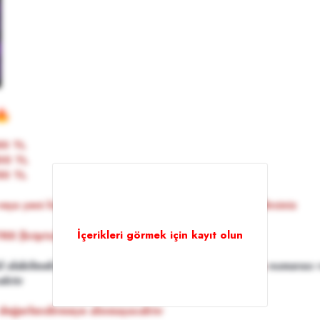
50 TL
00 TL
50 TL
a yeni konular açarak bu mesaj sayılarına ulaşabilirsiniz
RX (kripto)
üzerinden yapılacaktır.
l alabilmek için
Garfield
ile iletişime geçerek
Papara
numarası 
ektir
değerlendirmeye alınmayacaktır