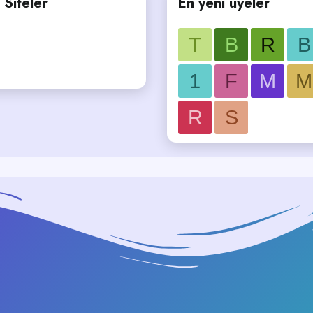
Siteler
En yeni üyeler
T
B
R
B
1
F
M
M
R
S