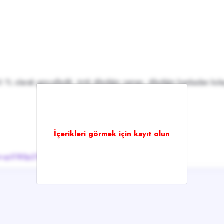
0 TL olarak güncelledik. Artık dilediğin zaman, dilediğin bankadan kola
er=p5185p21830p1ffe#registration