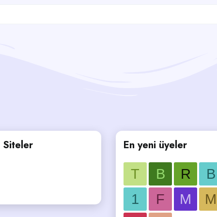
Siteler
En yeni üyeler
T
B
R
B
1
F
M
M