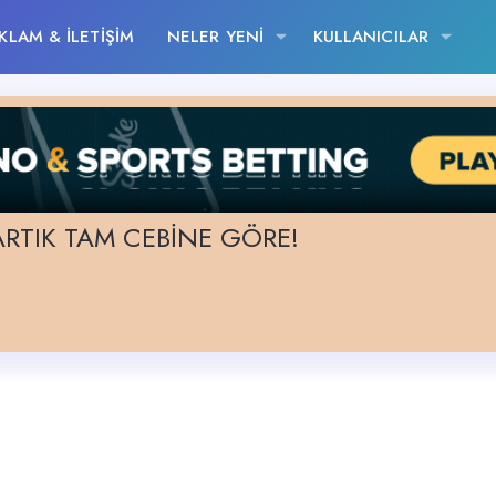
KLAM & İLETIŞIM
NELER YENI
KULLANICILAR
ARTIK TAM CEBİNE GÖRE!