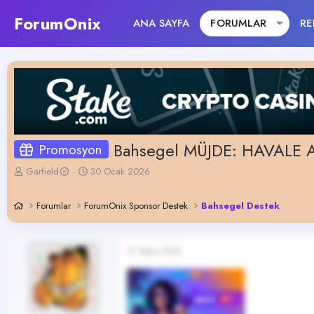
ForumOnix
ANA SAYFA
FORUMLAR
RE
Bahsegel MÜJDE: HAVALE 
Promosyon
K
B
Garfield
30 Ocak 2026
o
a
n
ş
Forumlar
ForumOnix Sponsor Destek
Bahsegel Destek
u
l
y
a
u
n
B
g
31 Mayıs 2026
a
ı
ş
ç
l
t
a
a
t
r