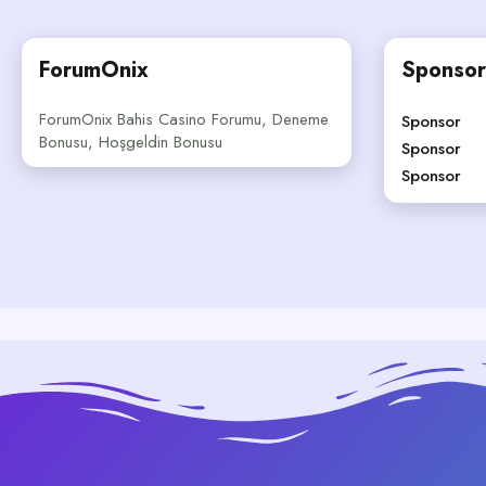
ForumOnix
Sponsor 
ForumOnix Bahis Casino Forumu, Deneme
Sponsor
Bonusu, Hoşgeldin Bonusu
Sponsor
Sponsor