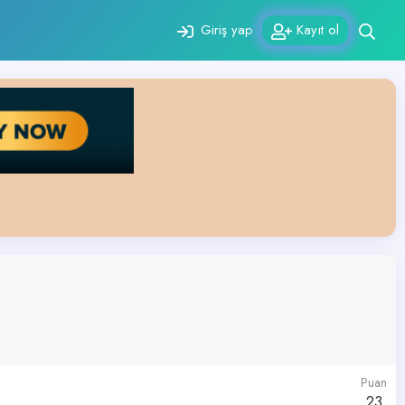
Giriş yap
Kayıt ol
Puan
23