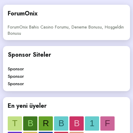
ForumOnix
ForumOnix Bahis Casino Forumu, Deneme Bonusu, Hoşgeldin
Bonusu
Sponsor Siteler
Sponsor
Sponsor
Sponsor
En yeni üyeler
T
B
R
B
B
1
F