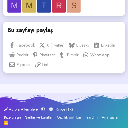
M
M
T
R
S
Bu sayfayı paylaş
Facebook
X (Twitter)
Bluesky
LinkedIn
Reddit
Pinterest
Tumblr
WhatsApp
E-posta
Link
Aurora Alternative
Türkçe (TR)
Bize ulaşın
Şartlar ve kurallar
Gizlilik politikası
Yardım
Ana sayfa
R
S