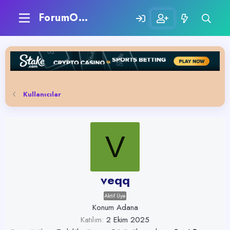
ForumOnix
Kullanıcılar
V
veqq
Aktif Üye
Konum
Adana
Katılım
2 Ekim 2025