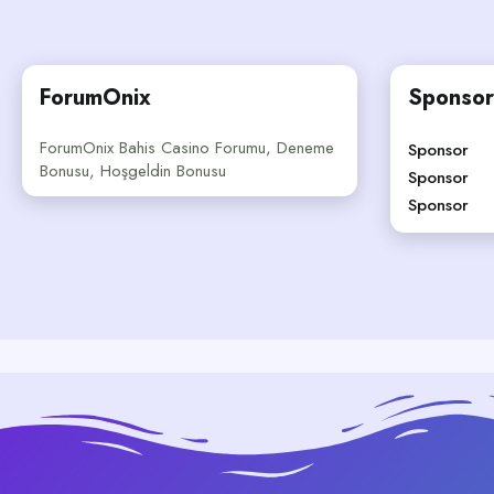
ForumOnix
Sponsor 
ForumOnix Bahis Casino Forumu, Deneme
Sponsor
Bonusu, Hoşgeldin Bonusu
Sponsor
Sponsor