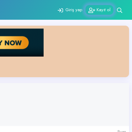
Giriş yap
Kayıt ol
Puan