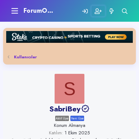
ForumOnix
Kullanıcılar
S
SabriBey
Aktif Üye
Yeni Üye
Konum
Almanya
Katılım
1 Ekim 2025