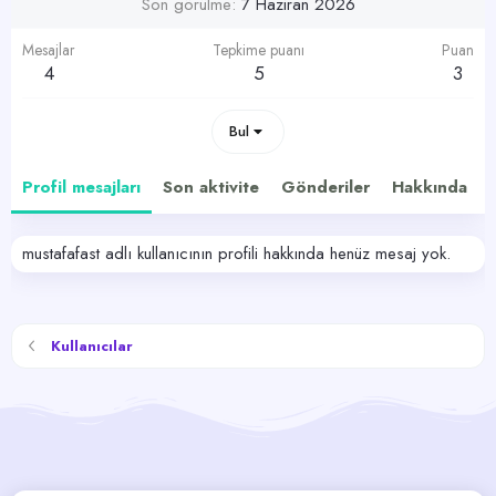
Son görülme
7 Haziran 2026
Mesajlar
Tepkime puanı
Puan
4
5
3
Bul
Profil mesajları
Son aktivite
Gönderiler
Hakkında
mustafafast adlı kullanıcının profili hakkında henüz mesaj yok.
Kullanıcılar