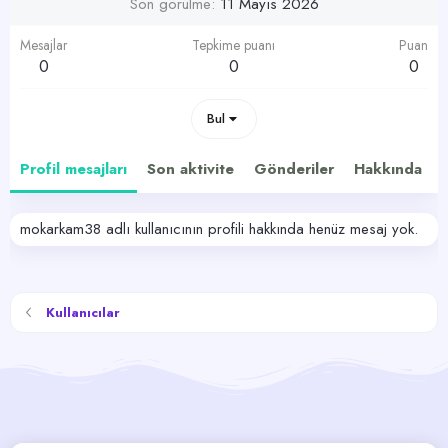
Son görülme
11 Mayıs 2026
Mesajlar
Tepkime puanı
Puan
0
0
0
Bul
Profil mesajları
Son aktivite
Gönderiler
Hakkında
mokarkam38 adlı kullanıcının profili hakkında henüz mesaj yok.
Kullanıcılar