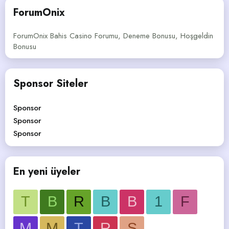
ForumOnix
ForumOnix Bahis Casino Forumu, Deneme Bonusu, Hoşgeldin
Bonusu
Sponsor Siteler
Sponsor
Sponsor
Sponsor
En yeni üyeler
T
B
R
B
B
1
F
M
M
T
R
S