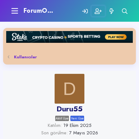
ForumOnix
Kullanıcılar
D
Duru55
Aktif Üye
Yeni Üye
Katılım
19 Ekim 2025
Son görülme
7 Mayıs 2026