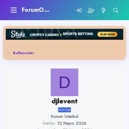
ForumOnix
Kullanıcılar
D
djlevent
Yeni Üye
Konum
İstanbul
Katılım
12 Mayıs 2026