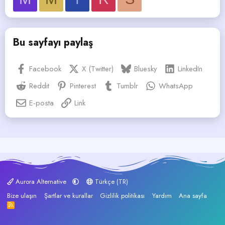
Bu sayfayı paylaş
Facebook
X (Twitter)
Bluesky
LinkedIn
Reddit
Pinterest
Tumblr
WhatsApp
E-posta
Link
Aurora Alternative
Türkçe (TR)
Bize ulaşın
Şartlar ve kurallar
Gizlilik politikası
Yardım
Ana sayfa
R
S
S