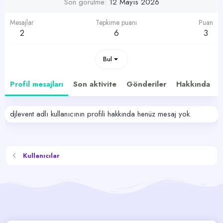
Son görülme
12 Mayıs 2026
Mesajlar
Tepkime puanı
Puan
2
6
3
Bul
Profil mesajları
Son aktivite
Gönderiler
Hakkında
djlevent adlı kullanıcının profili hakkında henüz mesaj yok.
Kullanıcılar