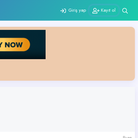
Giriş yap
Kayıt ol
Puan