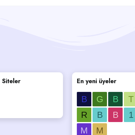
Siteler
En yeni üyeler
B
G
B
T
R
B
B
1
M
M