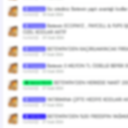
Siz istediniz Betewin yaptı avantajlı kodlar
Promosyon
Garfield
30 Ocak 2026
Betewin ECOPAYZ , PAYCELL & FUPS İŞ
Promosyon
ÖZEL KODLAR AKTİF
Garfield
29 Ocak 2026
BETEWİN'DEN KAÇIRILMAYACAK FIRS
Promosyon
Garfield
27 Ocak 2026
Betewin 5 MİLYON TL ÖDÜLLÜ BÜYÜK 
Promosyon
Garfield
23 Ocak 2026
BETEWİN'DEN HERKESE NAKİT 25
Sponsor Etkinlik
Garfield
27 Ocak 2026
YATIRIMINA ÇİFTE HEDİYE KODLARI A
Promosyon
Garfield
27 Ocak 2026
BETEWİN'DEN %50 FREESPIN YAĞMU
%50 Bonus
Garfield
27 Ocak 2026