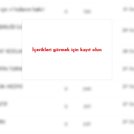
 için +1 kullanım hakkı!
31 O
0
150
BİRLİĞİ İLE SLOT'A
29 O
0
153
AT KODLAR AKTİF
28 O
0
253
SPİN TURNUVASI
27 O
0
247
0₺ HEDİYE
27 O
0
240
KTİF
27 O
0
251
RU
27 O
0
237