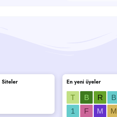
l
i
Siteler
En yeni üyeler
T
B
R
B
1
F
M
M