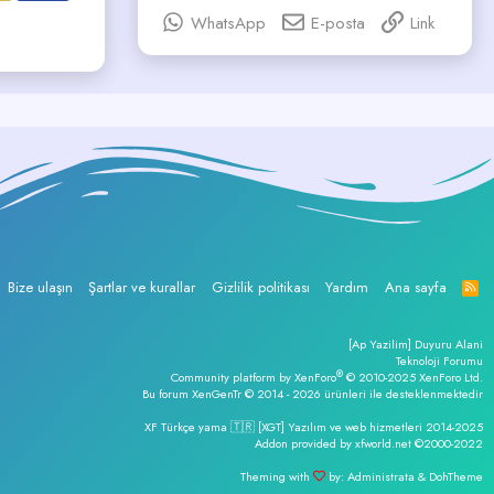
WhatsApp
E-posta
Link
Bize ulaşın
Şartlar ve kurallar
Gizlilik politikası
Yardım
Ana sayfa
R
S
S
[Ap Yazilim] Duyuru Alani
Teknoloji Forumu
®
Community platform by XenForo
© 2010-2025 XenForo Ltd.
Bu forum XenGenTr © 2014 - 2026 ürünleri ile desteklenmektedir
XF Türkçe yama 🇹🇷 [XGT] Yazılım ve web hizmetleri 2014-2025
Addon provided by xfworld.net ©2000-2022
Theming with
by:
Administrata
&
DohTheme