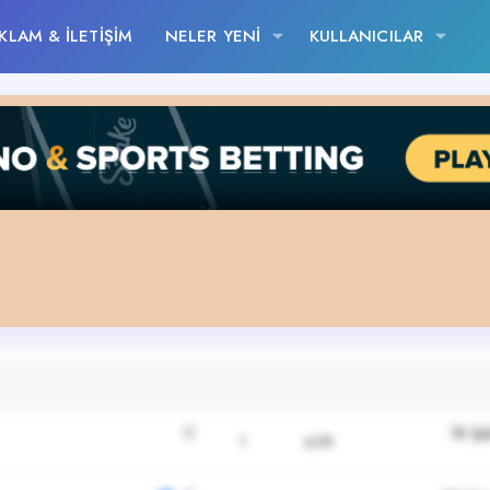
KLAM & İLETIŞIM
NELER YENI
KULLANICILAR
S
18 Ş
1
639
a
b