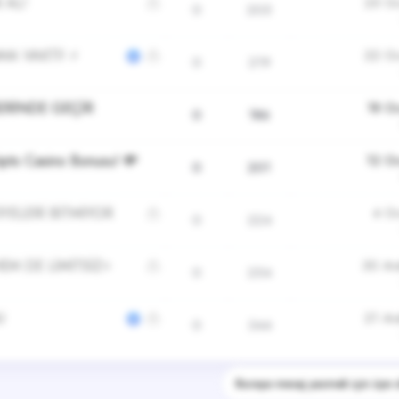
K
 AL!
25 O
t
0
205
i
l
l
i
K
A VAKTİ! ⚡️
22 O
i
0
219
i
t
l
l
ERİNDE GEÇİR
18 O
i
i
0
186
t
l
pto Casino Bonusu! 💸
12 O
i
0
201
K
İYELERİ BİTMİYOR
4 O
0
224
i
l
K
EM DE LİMİTSİZ⭐️
30 Ar
i
0
254
i
t
l
l
K
U
21 Ar
i
i
0
344
i
t
l
l
i
i
Buraya mesaj yazmak için üye o
t