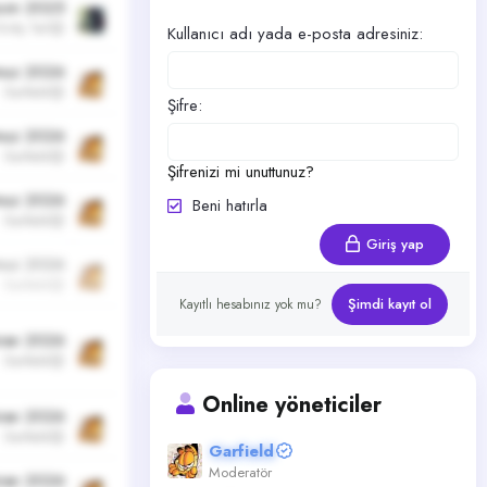
sım 2025
Kinky Tail
Kullanıcı adı yada e-posta adresiniz
muz 2026
Garfield
Şifre
muz 2026
Garfield
Şifrenizi mi unuttunuz?
muz 2026
Beni hatırla
Garfield
Giriş yap
muz 2026
Garfield
Şimdi kayıt ol
Kayıtlı hesabınız yok mu?
iran 2026
Garfield
Online yöneticiler
iran 2026
Garfield
Garfield
Moderatör
iran 2026