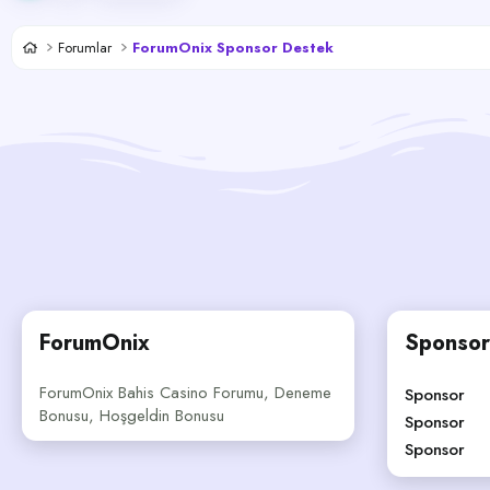
Forumlar
ForumOnix Sponsor Destek
ForumOnix
Sponsor 
ForumOnix Bahis Casino Forumu, Deneme
Sponsor
Bonusu, Hoşgeldin Bonusu
Sponsor
Sponsor