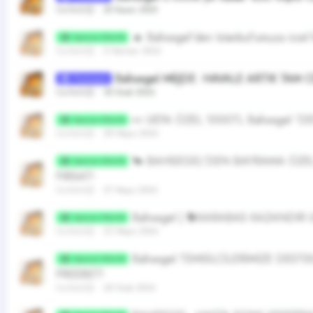
Garfield
20 Kasım 2025
🔥 Bahsegel'den Istanbul'umuza özel h
Sponsor Etkinlik
Garfield
5 Haziran 2026
Bahsegel MÜJDE: HAVALE ARTIK TAM 
Promosyon
Garfield
30 Ocak 2026
👀 UEFA ÖZEL 1000TL Bahsegel 'D
Sponsor Etkinlik
Garfield
28 Mayıs 2026
🐂 BAHSEGEL'DEN BAYRAMA ÖZEL
Sponsor Etkinlik
FIRSAT!
Garfield
27 Mayıs 2026
Bahsegel | 🐕KARABAS KAZANDIR 
Sponsor Etkinlik
Garfield
23 Mayıs 2026
Bahsegel TEMSİLCİLERİMİZE DESTE
Sponsor Etkinlik
FREEBET!
Garfield
28 Ocak 2026