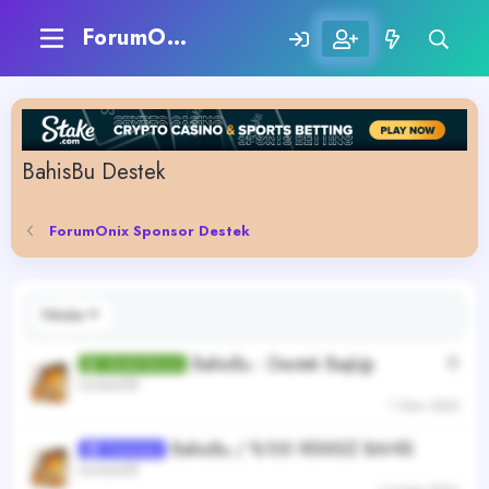
ForumOnix
BahisBu Destek
ForumOnix Sponsor Destek
Filtreler
S
BahisBu - Destek Başlığı
Destek Konusu
a
Garfield
1 Ekim 2025
b
i
BahisBu / %100 RİSKSİZ BAHİS
Promosyon
t
Garfield