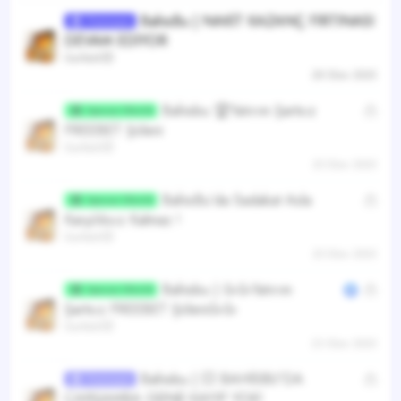
BahisBu | NAKİT KAZANÇ FIRTINASI
Promosyon
DEVAM EDİYOR
Garfield
28 Ekim 2025
K
Bahisbu 🏆Yatırım Şartsız
Sponsor Etkinlik
i
FREEBET Şöleni
l
Garfield
i
25 Ekim 2025
t
K
BahisBu’da Sadakat Asla
Sponsor Etkinlik
l
i
Karşılıksız Kalmaz !
i
l
Garfield
i
25 Ekim 2025
t
K
Bahisbu | 🥳🥳Yatırım
Sponsor Etkinlik
l
i
Şartsız FREEBET Şöleni🥳🥳
i
l
Garfield
i
23 Ekim 2025
t
K
Bahisbu | 💥 BAHİSBU'DA
Promosyon
l
i
ÇARŞAMBA GÜNÜ KAYIP YOK!
i