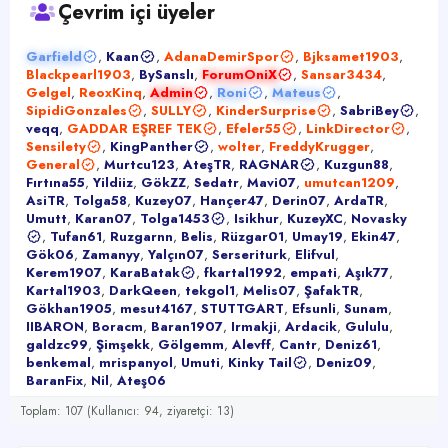
Çevrim içi üyeler
Garfield
Kaan
AdanaDemirSpor
Bjksamet1903
Blackpearl1903
BySanslı
ForumOniX
Sansar3434
Gelgel
ReoxKinq
Admin
Roni
Mateus
SipidiGonzales
SULLY
KinderSurprise
SabriBey
veqq
GADDAR EŞREF TEK
Efeler55
LinkDirector
Sensilety
KingPanther
wolter
FreddyKrugger
General
Murtcu123
AteşTR
RAGNAR
Kuzgun88
Fırtına55
Yildiiz
GökZZ
Sedatr
Mavi07
umutcan1209
AsiTR
Tolga58
Kuzey07
Hançer47
Derin07
ArdaTR
Umutt
Karan07
Tolga1453
Isikhur
KuzeyXC
Novasky
Tufan61
Ruzgarnn
Belis
Rüzgar01
Umay19
Ekin47
Gök06
Zamanyy
Yalçın07
Serseriturk
Elifvul
Kerem1907
KaraBatak
fkartal1992
empati
Aşık77
Kartal1903
DarkQeen
tekgol1
Melis07
ŞafakTR
Gökhan1905
mesut4167
STUTTGART
Efsunli
Sunam
IIBARON
Boracm
Baran1907
Irmakji
Ardacik
Gululu
galdzc99
Şimşekk
Gölgemm
Alevff
Cantr
Deniz61
benkemal
mrispanyol
Umuti
Kinky Tail
Deniz09
BaranFix
Nil
Ateş06
Toplam: 107 (Kullanıcı: 94, ziyaretçi: 13)