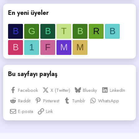
En yeni üyeler
B
G
B
T
B
R
B
B
1
F
M
M
Bu sayfayı paylaş
Facebook
X (Twitter)
Bluesky
LinkedIn
Reddit
Pinterest
Tumblr
WhatsApp
E-posta
Link