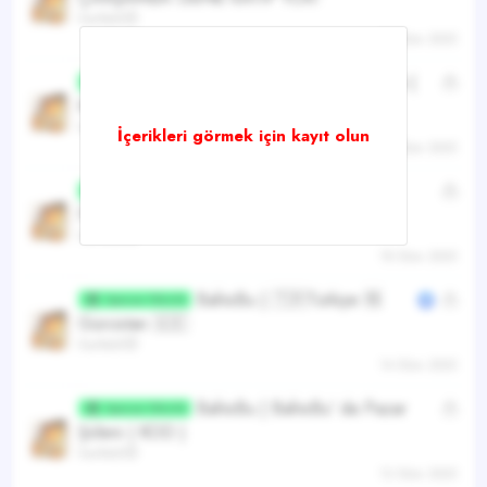
l
Garfield
i
22 Ekim 2025
t
K
🎉 BahisBu’ da Pazar Şöleni (
Sponsor Etkinlik
l
i
KoD )
i
l
Garfield
i
19 Ekim 2025
t
K
BahisBu | 🏆Yatırım Şartsız
Sponsor Etkinlik
l
i
FREEBET Şöleni
i
l
Garfield
i
18 Ekim 2025
t
K
BahisBu | 🇹🇷Türkiye 🆚
Sponsor Etkinlik
l
i
Gürcistan 🇬🇪
i
l
Garfield
i
14 Ekim 2025
t
K
BahisBu | BahisBu’ da Pazar
Sponsor Etkinlik
l
i
Şöleni ( KOD )
i
l
Garfield
i
12 Ekim 2025