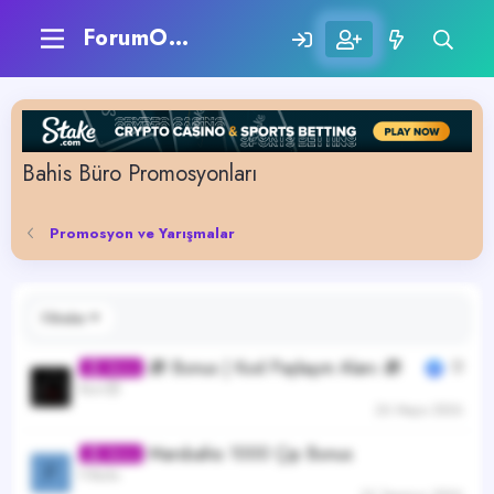
ForumOnix
Bahis Büro Promosyonları
Promosyon ve Yarışmalar
Filtreler
S
🎁 Bonus | Kod Paylaşım Alanı 🎁
Bonus
a
Roni
26 Mayıs 2026
b
i
Marsbahis 1000 Çip Bonus
Bonus
t
F
Frtbzks