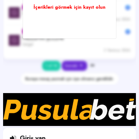
Restbet - Betpas Freespin
Bonus
G
Gelgel
3 Temmuz 2026
Casinomilyon GELENEKSEL
Bonus
FREESPİN ŞÖLENİ
G
Gelgel
3 Temmuz 2026
Son
1 of 18
Sonraki
Buraya mesaj yazmak için üye olmanız gereklidir.
Giriş yap